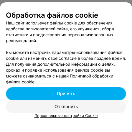
Обработка файлов cookie
О проекте
Новости проекта
Размещение рекламы
Наш сайт использует файлы cookie для обеспечения
Вакансии
Публичный договор
Способы оплаты
удобства пользователей сайта, его улучшения, сбора
статистики и предоставления персонализированных
Публичный договор по использованию сервиса
рекомендаций.
«Афиша»
Пользовательское соглашение
Вы можете настроить параметры использования файлов
cookie или изменить свое согласие в более позднее время.
Написать в поддержку
Для получения дополнительной информации о целях,
Связаться по вопросам сотрудничества
сроках и порядке использования файлов cookie вы
Написать руководителю relax.by
можете ознакомиться с нашей
Политикой обработки
файлов cookie
Персональные настройки cookie
Обработка персональных данных
Принять
Отклонить
© 2026 ООО «Артокс Лаб», УНП 191700409, регистрирующий орган -
Персональные настройки Cookie
Минский горисполком
| 220012, Республика Беларусь, г. Минск,
улица Толбухина, 2, пом. 16 | info@relax.by