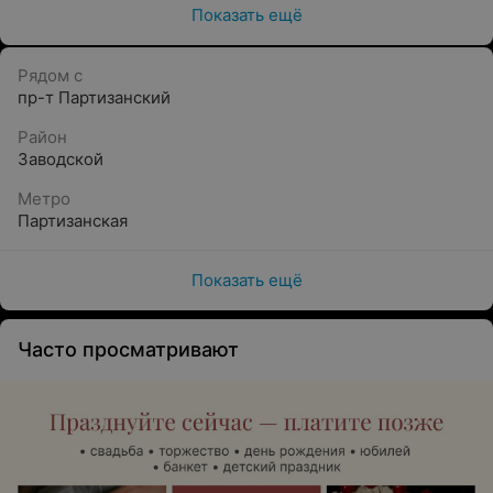
Показать ещё
безглютеновую и низкобелковую продукцию
полуфабрикаты
Рядом с
азиатскую продукцию
пр-т Партизанский
чай, кофе, напитки
Район
Заводской
косметика
Метро
товары для дома
Партизанская
Показать ещё
Часто просматривают